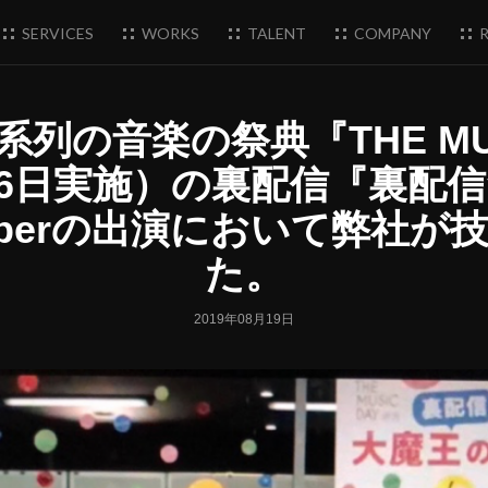
SERVICES
WORKS
TALENT
COMPANY
R
列の音楽の祭典『THE MUS
7月6日実施）の裏配信『裏配
uberの出演において弊社が
た。
2019年08月19日