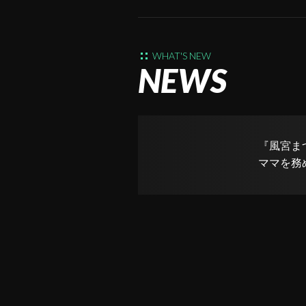
WHAT'S NEW
NEWS
『風宮ま
ママを務
ック」が 
「スナッ