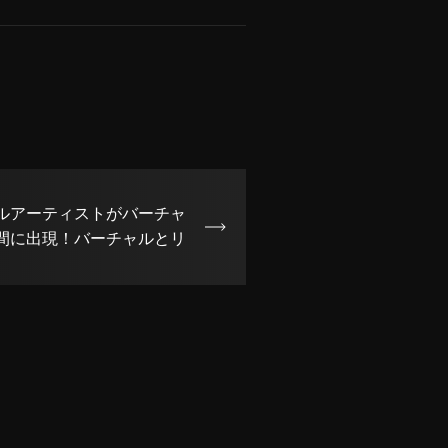
ルアーティストがバーチャ
間に出現！バーチャルとリ
が共演する空間でつんく♂
ージックを楽しむイベント
NXと共同開催