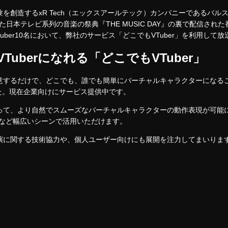
を創造するxR Tech（エックスアールテック）カンパニーであるバル
した日本テレビ系列の音楽の祭典『THE MUSIC DAY』の裏で配信さ
演VTuber10名において、弊社のサービス「どこでもVTuber」を利用して
uberになれる「どこでもVTuber」
意するだけで、どこでも、誰でも簡単にバーチャルキャラクターになる
した。現在企業向けにサービス提供中です。
て、より自然でスムーズなバーチャルキャラクターの動作表現が可能にな
客など幅広いシーンで活用いただけます。
演に関する技術協力や、個人ユーザー向けにも展開を注力してまいりま