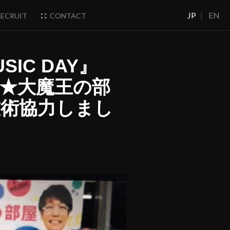
JP
|
EN
ECRUIT
CONTACT
IC DAY』
信★大魔王の部
技術協力しまし