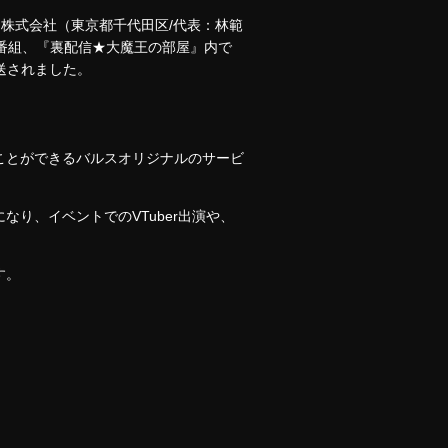
ス株式会社（東京都千代田区/代表：林範
れた番組、『裏配信★大魔王の部屋』内で
放送されました。
ことができるバルスオリジナルのサービ
り、イベントでのVTuber出演や、
す。