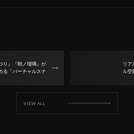
つり』『朝ノ瑠璃』が
リア
める「バーチャルスナ
ル空
2019年8月24日に銀座
アル
ク十°」で限定オープン
ミュ
をT
VIEW ALL