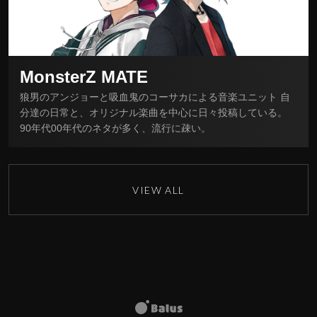
MonsterZ MATE
狼男のアンジョーと吸血鬼のコーサカによる音楽ユニット 自
分達の日常と、オリジナル楽曲を中心に日々投稿している。
90年代00年代のネタが多く、流行に疎い。
VIEW ALL