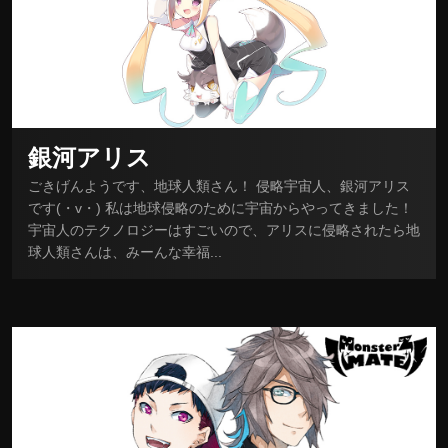
銀河アリス
ごきげんようです、地球人類さん！ 侵略宇宙人、銀河アリス
です(・v・) 私は地球侵略のために宇宙からやってきました！
宇宙人のテクノロジーはすごいので、アリスに侵略されたら地
球人類さんは、みーんな幸福...