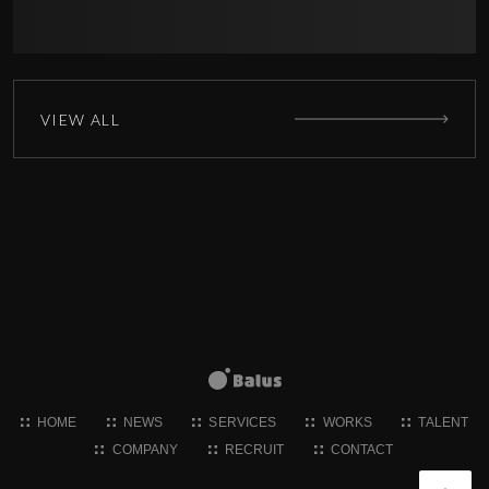
ト『Honey Feast 3杯目 -飲み物は何
がいいかしら？-』をSPWNにて実
施。多拠点3会場と配信でリアルと
オンラインのハイブリットイベント
にて、バーチャル演出の制作、チケ
ットとグッズの販売、会場オペレー
VIEW ALL
ションなど全般をサポート
HOME
NEWS
SERVICES
WORKS
TALENT
COMPANY
RECRUIT
CONTACT